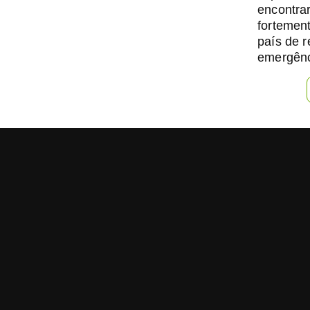
encontra
fortemen
país de 
emergênc