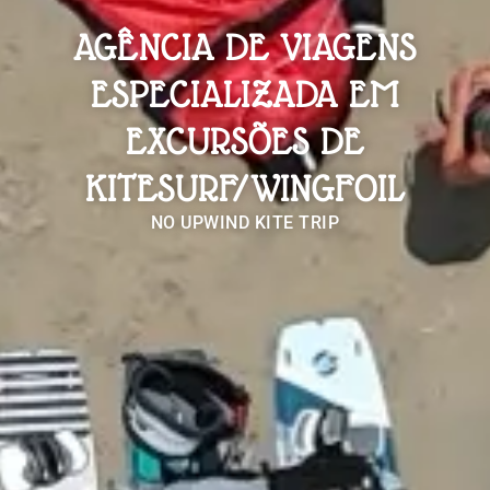
AGÊNCIA DE VIAGENS
ESPECIALIZADA EM
EXCURSÕES DE
KITESURF/WINGFOIL
NO UPWIND KITE TRIP