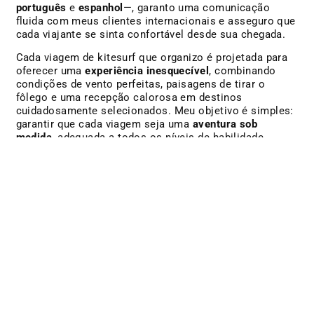
português
e
espanhol
—, garanto uma comunicação
fluida com meus clientes internacionais e asseguro que
cada viajante se sinta confortável desde sua chegada.
Cada viagem de kitesurf que organizo é projetada para
oferecer uma
experiência inesquecível
, combinando
condições de vento perfeitas, paisagens de tirar o
fôlego e uma recepção calorosa em destinos
cuidadosamente selecionados. Meu objetivo é simples:
garantir que cada viagem seja uma
aventura sob
medida
, adequada a todos os níveis de habilidade,
permitindo que cada participante se aprimore enquanto
desfruta plenamente da beleza natural e da cultura local.
Se você é um kitesurfista intermediário ou avançado,
um iniciante que está começando, ou mesmo um
wingfoiler ou kitefoiler, estou aqui para guiá-lo nessa
aventura. Tenho o compromisso de proporcionar uma
experiência
autêntica e enriquecedora
, adaptada às suas
expectativas e ao seu progresso.
Independentemente do seu esporte aquático preferido —
seja kitesurf, wingfoil ou até mesmo outras atividades
empolgantes — nós dispomos da excursão perfeita para