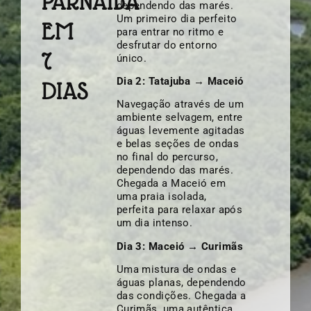
PARNAÍBA
dependendo das marés.
Um primeiro dia perfeito
EM
para entrar no ritmo e
desfrutar do entorno
7
único.
Dia 2: Tatajuba → Maceió
DIAS
Navegação através de um
ambiente selvagem, entre
águas levemente agitadas
e belas seções de ondas
no final do percurso,
dependendo das marés.
Chegada a Maceió em
uma praia isolada,
perfeita para relaxar após
um dia intenso.
Dia 3: Maceió → Curimãs
Uma mistura de ondas e
águas planas, dependendo
das condições. Chegada a
Curimãs, uma autêntica