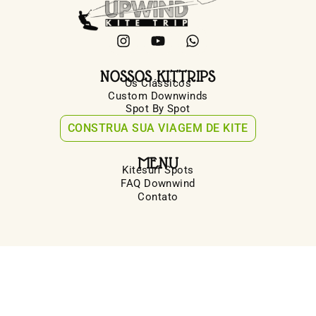
NOSSOS KITTRIPS
Os Clássicos
Custom Downwinds
Spot By Spot
CONSTRUA SUA VIAGEM DE KITE
MENU
Kitesurf Spots
FAQ Downwind
Contato