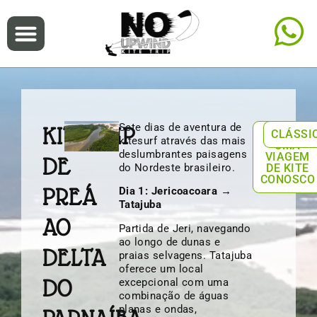
Sete dias de aventura de
KITETRIP
PLANEJE
CLÁSSI
kitesurf através das mais
UMA
deslumbrantes paisagens
VIAGEM
DE
do Nordeste brasileiro.
DE KITE
CONOSCO
PREÁ
Dia 1: Jericoacoara →
Tatajuba
AO
Partida de Jeri, navegando
ao longo de dunas e
DELTA
praias selvagens. Tatajuba
oferece um local
DO
excepcional com uma
combinação de águas
planas e ondas,