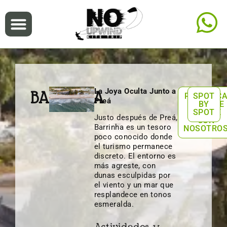
La Joya Oculta Junto a
BARRINHA
PLANIFIC
SPOT
Preá
UN VIAJE
BY
DE KITE
SPOT
Justo después de Preá,
CON
Barrinha es un tesoro
NOSOTRO
poco conocido donde
el turismo permanece
discreto. El entorno es
más agreste, con
dunas esculpidas por
el viento y un mar que
resplandece en tonos
esmeralda.