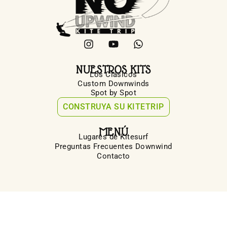
NUESTROS KITS
Los Clásicos
Custom Downwinds
Spot by Spot
CONSTRUYA SU KITETRIP
MENÚ
Lugares de Kitesurf
Preguntas Frecuentes Downwind
Contacto